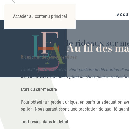
ACCU
Accéder au contenu principal
Confection de rideaux sur m
Rideaux et décors de fenêtres
L'habillage d'une fenêtre vient parfaire la décoration d'u
mesure s'avère être une option de choix pour la réalisatio
L'art du sur-mesure
Pour obtenir un produit unique, en parfaite adéquation ave
option. Nous garantissons une prestation de qualité quant à 
Tout réside dans le détail