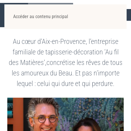
UNE HISTOIRE DE FAMILLE
AU FIL DU TEMPS
Accéder au contenu principal
MAÎTRE ARTISAN D’ART
L’ATELIER
LE SHOWROOM
Au cœur d’Aix-en-Provence, l’entreprise
familiale de tapisserie-décoration 'Au fil
des Matières',
concrétise les rêves de tous
les amoureux du Beau. Et pas n’importe
lequel : celui qui dure et qui perdure.