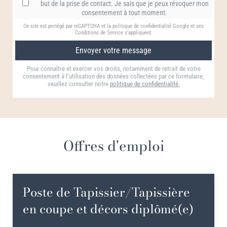
but de la prise de contact.
Je sais que je peux révoquer mon
consentement à tout moment.
Ce site est protégé par reCAPTCHA et la politique de confidentialité
Google
et
ses
Conditions de Service
s'appliquent.
Envoyer votre message
Pour connaître et exercer vos droits, notamment de retrait de votre
consentement à l’utilisation des données collectées par ce formulaire,
veuillez consulter notre
politique de confidentialité.
Offres d'emploi
Poste de Tapissier/Tapissière
en coupe et décors diplômé(e)