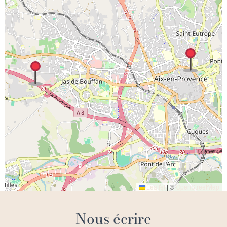
Leaflet
|
©
OpenStreetMap
Nous écrire