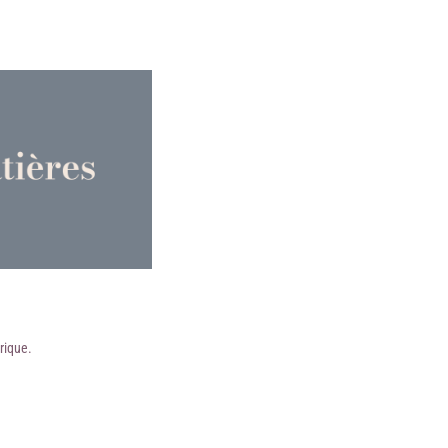
rique
.