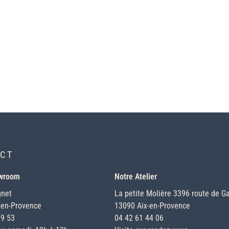
CT
owroom
Notre Atelier
gnet
La petite Molière 3396 route de Ga
-en-Provence
13090 Aix-en-Provence
19 53
04 42 61 44 06