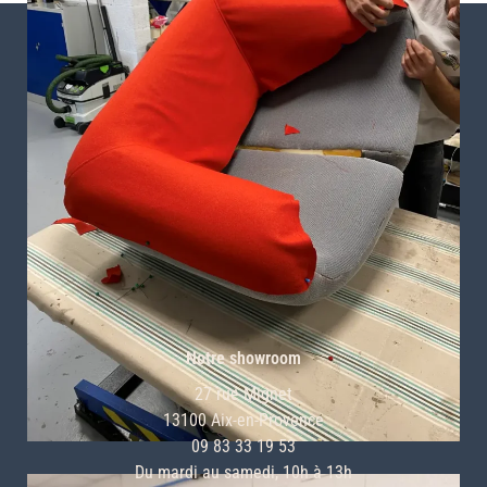
CONTACT
Notre showroom
27 rue Mignet
13100 Aix-en-Provence
09 83 33 19 53
Du mardi au samedi, 10h à 13h