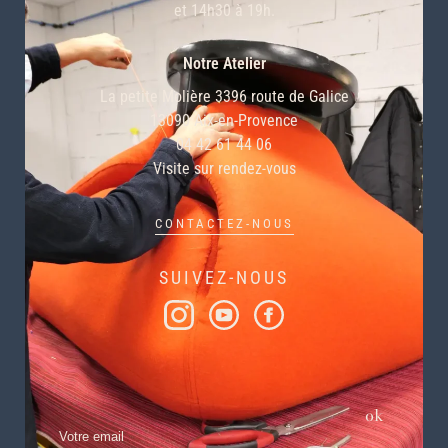
et 14h30 à 19h.
Notre Atelier
La petite Molière 3396 route de Galice
13090 Aix-en-Provence
04 42 61 44 06
Visite sur rendez-vous
CONTACTEZ-NOUS
SUIVEZ-NOUS
S’INSCRIRE À NOTRE NEWLETTER
ok