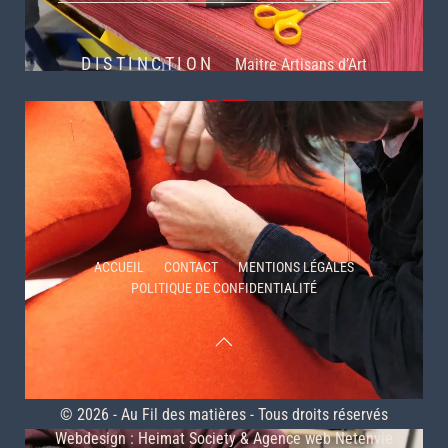
DISTINCTION
Maitre Artisans d’Art
ACCUEIL
CONTACT
MENTIONS LÉGALES
POLITIQUE DE CONFIDENTIALITÉ
© 2026 - Au Fil des matières - Tous droits réservés
Webdesign :
Heimat Society
&
Agence web Netenvie