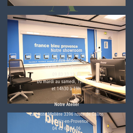
CONTACT
Notre showroom
27 rue Mignet
13100 Aix-en-Provence
09 83 33 19 53
Du mardi au samedi, 10h à 13h
et 14h30 à 19h.
Notre Atelier
La petite Molière 3396 route de Galice
13090 Aix-en-Provence
04 42 61 44 06