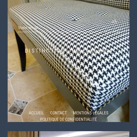
S’INSCRIRE À NOTRE NEWLETTER
ok
DISTINCTION
Maitre Artisans d’Art
ACCUEIL
CONTACT
MENTIONS LÉGALES
POLITIQUE DE CONFIDENTIALITÉ