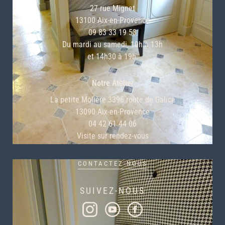
27 rue Mignet
13100 Aix-en-Provence
09 83 33 19 53
Du mardi au samedi, 10h à 13h
et 14h30 à 19h.
Notre Atelier
La petite Molière 3396 route de Galice
13090 Aix-en-Provence
04 42 61 44 06
Visite sur rendez-vous
CONTACTEZ-NOUS
SUIVEZ-NOUS