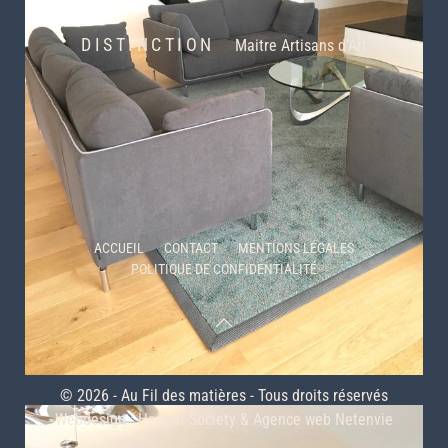
DISTINCTION
Maitre Artisans d’Art
ACCUEIL
CONTACT
MENTIONS LÉGALES
POLITIQUE DE CONFIDENTIALITÉ
© 2026 - Au Fil des matières - Tous droits réservés
Webdesign :
Heimat Society
&
Agence web Netenvie