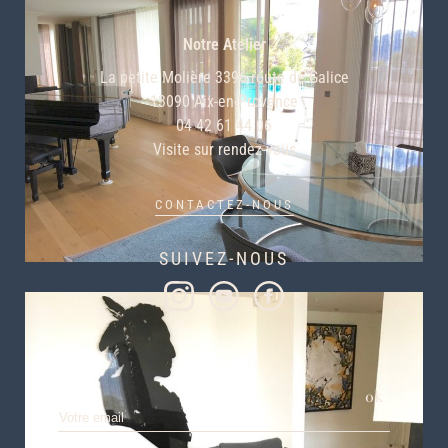
Notre Atelier
La petite Molière 3396 route de Galice
13090 Aix-en-Provence
04 42 61 44 06
Visite sur rendez-vous
CONTACTEZ-NOUS
SUIVEZ-NOUS
S’INSCRIRE À NOTRE NEWLETTER
ok