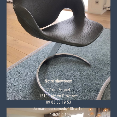
CONTACT
Notre showroom
27 rue Mignet
13100 Aix-en-Provence
09 83 33 19 53
Du mardi au samedi, 10h à 13h
et 14h30 à 19h.