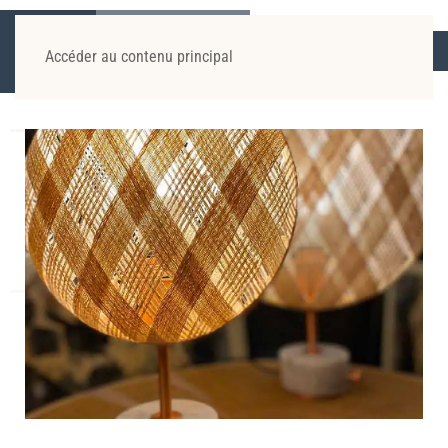
ACCUEIL
ACTUALITÉS
TENDANCES ET
NOUVEAUTÉS
COMMENT CHOISIR SES LUMINAIRES
Accéder au contenu principal
?